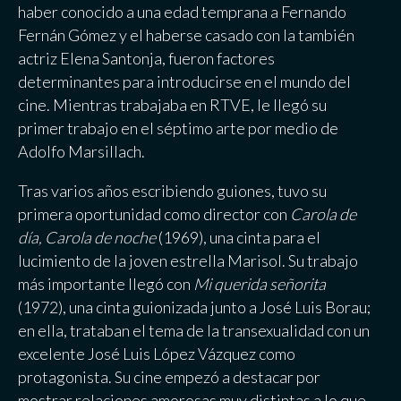
haber conocido a una edad temprana a Fernando
Fernán Gómez y el haberse casado con la también
actriz Elena Santonja, fueron factores
determinantes para introducirse en el mundo del
cine. Mientras trabajaba en RTVE, le llegó su
primer trabajo en el séptimo arte por medio de
Adolfo Marsillach
.
Tras varios años escribiendo guiones, tuvo su
primera oportunidad como director con
Carola de
día, Carola de noche
(1969), una cinta para el
lucimiento de la joven estrella Marisol. Su trabajo
más importante llegó con
Mi querida señorita
(1972), una cinta guionizada junto a José Luis Borau;
en ella, trataban el tema de la transexualidad con un
excelente José Luis López Vázquez como
protagonista. Su cine empezó a destacar por
mostrar relaciones amorosas muy distintas a lo que