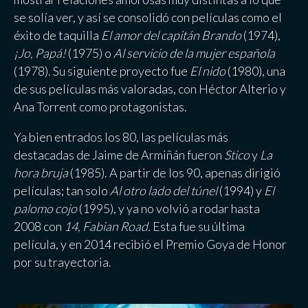
se solía ver, y así se consolidó con películas como el
éxito de taquilla
El amor del capitán Brando
(1974),
¡Jo, Papá!
(1975) o
Al servicio de la mujer española
(1978). Su siguiente proyecto fue
El nido
(1980), una
de sus películas más valoradas, con Héctor Alterio y
Ana Torrent como protagonistas.
Ya bien entrados los 80, las películas más
destacadas de Jaime de Armiñán fueron
Stico
y
La
hora bruja
(1985).
A partir de los 90, apenas dirigió
películas; tan solo
Al otro lado del túnel
(1994) y
El
palomo cojo
(1995), y ya no volvió a rodar hasta
2008 con
14, Fabian Road.
Esta fue su última
película, y en 2014 recibió el Premio Goya de Honor
por su trayectoria.