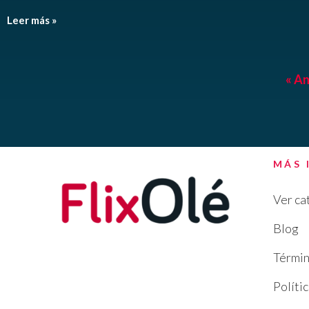
Leer más »
« An
MÁS 
Ver ca
Blog
Términ
Políti