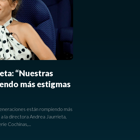
ieta: “Nuestras
iendo más estigmas
 generaciones están rompiendo más
a a la directora Andrea Jaurrieta,
erie Cochinas,