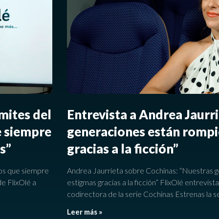
ímites del
Entrevista a Andrea Jaurr
e siempre
generaciones están romp
s”
gracias a la ficción”
tos que siempre
Andrea Jaurrieta sobre Cochinas: “Nuestras
de FlixOlé a
estigmas gracias a la ficción” FlixOlé entrevist
codirectora de la serie Cochinas Estrenas la s
Leer más »