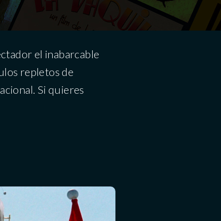
ctador el inabarcable
culos repletos de
acional. Si quieres