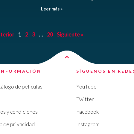
Leer más »
terior
1
2
3
…
20
Siguiente »
INFORMACIÓN
SÍGUENOS EN REDE
tálogo de películas
YouTube
Twitter
os y condiciones
Facebook
ca de privacidad
Instagram