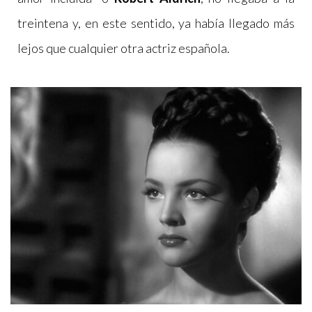
treintena y, en este sentido, ya había llegado más
lejos que cualquier otra actriz española.