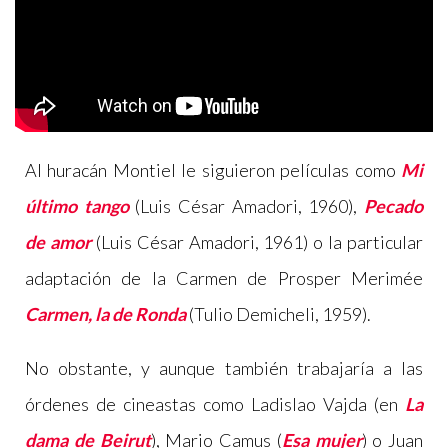
Al huracán Montiel le siguieron películas como
Mi
último tango
(Luis César Amadori, 1960),
Pecado
de amor
(Luis César Amadori, 1961) o la particular
adaptación de la Carmen de Prosper Merimée
Carmen, la de Ronda
(Tulio Demicheli, 1959).
No obstante, y aunque también trabajaría a las
órdenes de cineastas como Ladislao Vajda (en
La
dama de Beirut
), Mario Camus (
Esa mujer
) o Juan