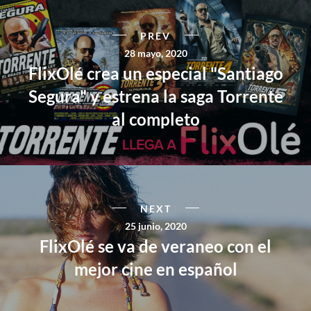
PREV
28 mayo, 2020
FlixOlé crea un especial "Santiago
Segura" y estrena la saga Torrente
al completo
NEXT
25 junio, 2020
FlixOlé se va de veraneo con el
mejor cine en español