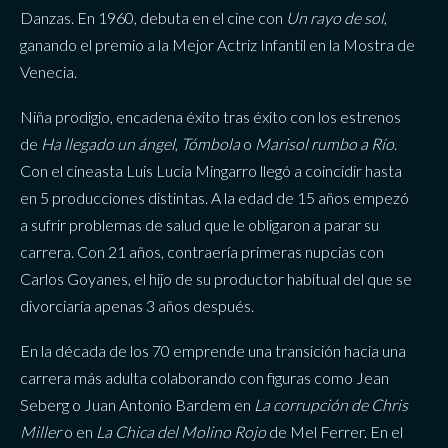
Danzas. En 1960, debuta en el cine con
Un rayo de sol
,
ganando el premio a la Mejor Actriz Infantil en la Mostra de
Venecia.
Niña prodigio, encadena éxito tras éxito con los estrenos
de
Ha llegado un ángel
,
Tómbola
o
Marisol rumbo a Río
.
Con el cineasta Luis Lucía Mingarro llegó a coincidir hasta
en 5 producciones distintas. A la edad de 15 años empezó
a sufrir problemas de salud que le obligaron a parar su
carrera. Con 21 años, contraería primeras nupcias con
Carlos Goyanes, el hijo de su productor habitual del que se
divorciaría apenas 3 años después.
En la década de los 70 emprende una transición hacia una
carrera más adulta colaborando con figuras como Jean
Seberg o Juan Antonio Bardem en
La corrupción de Chris
Miller
o en
La Chica del Molino Rojo
de Mel Ferrer. En el