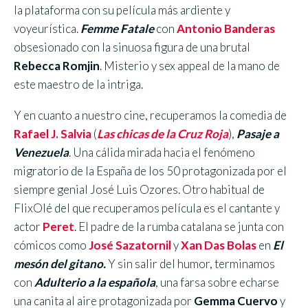
la plataforma con su película más ardiente y
voyeurística.
Femme Fatale
con
Antonio Banderas
obsesionado con la sinuosa figura de una brutal
Rebecca Romjin
. Misterio y sex appeal de la mano de
este maestro de la intriga.
Y en cuanto a nuestro cine, recuperamos la comedia de
Rafael J. Salvia
(
Las chicas de la Cruz Roja
),
Pasaje a
Venezuela
. Una cálida mirada hacia el fenómeno
migratorio de la España de los 50 protagonizada por el
siempre genial José Luis Ozores. Otro habitual de
FlixOlé del que recuperamos película es el cantante y
actor
Peret
. El padre de la rumba catalana se junta con
cómicos como
José Sazatornil
y
Xan Das Bolas
en
El
mesón del gitano.
Y sin salir del humor, terminamos
con
Adulterio a la española
, una farsa sobre echarse
una canita al aire protagonizada por
Gemma Cuervo
y