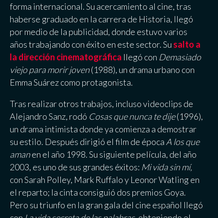
forma internacional. Su acercamiento al cine, tras
haberse graduado en la carrera de Historia, llegó
por medio de la publicidad, donde estuvo varios
años trabajando con éxito en este sector. Su
salto a
la dirección cinematográfica
llegó con
Demasiado
viejo para morir joven
(1988), un drama urbano con
Emma Suárez como protagonista.
Tras realizar otros trabajos, incluso videoclips de
Alejandro Sanz, rodó
Cosas que nunca te dije
(1996),
un drama intimista donde ya comienza a demostrar
su estilo. Después dirigió el film de época
A los que
aman
en el año 1998. Su siguiente película, del año
2003, es uno de sus grandes éxitos:
Mi vida sin mí,
con Sarah Polley, Mark Ruffalo y Leonor Watling en
el reparto; la cinta consiguió dos premios Goya.
Pero su triunfo en la gran gala del cine español llegó
con
La vida secreta de las palabras
, obteniendo el