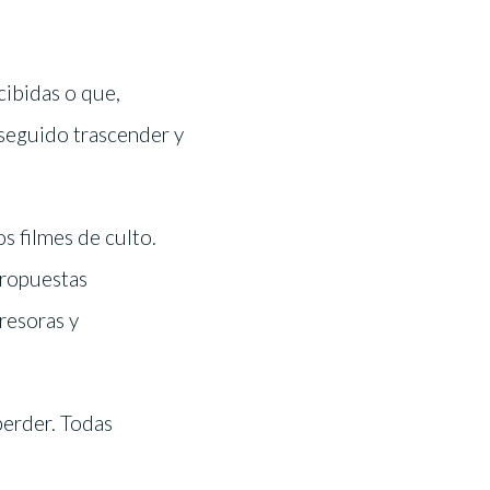
cibidas o que,
nseguido trascender y
s filmes de culto.
propuestas
gresoras y
perder. Todas