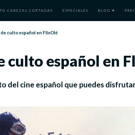
TO CABEZAS CORTADAS
ESPECIALES
BLOG
PRE
e de culto español en FlixOlé
de culto español en F
lto del cine español que puedes disfruta