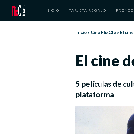
INICIO
TARJETA REGALO
PROYEC
Inicio
»
Cine FlixOlé
»
El cin
El cine 
5 películas de cu
plataforma