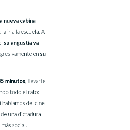
a nueva cabina
a ir a la escuela. A
e,
su angustia va
rogresivamente en
su
35 minutos
, llevarte
ndo todo el rato:
si hablamos del cine
r de una dictadura
 más social.