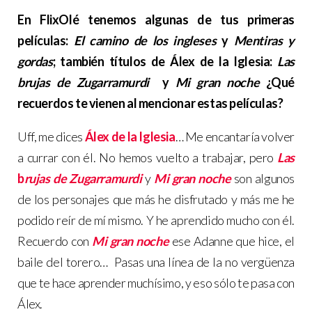
En FlixOlé tenemos algunas de tus primeras
películas:
El camino de los ingleses
y
Mentiras y
gordas
; también títulos de Álex de la Iglesia:
Las
brujas de Zugarramurdi
y
Mi gran noche
¿Qué
recuerdos te vienen al mencionar estas películas?
Uff, me dices
Álex de la Iglesia
… Me encantaría volver
a currar con él. No hemos vuelto a trabajar, pero
Las
b
rujas de Zugarramurdi
y
Mi gran noche
son algunos
de los personajes que más he disfrutado y más me he
podido reír de mí mismo. Y he aprendido mucho con él.
Recuerdo con
Mi gran noche
ese Adanne que hice, el
baile del torero… Pasas una línea de la no vergüenza
que te hace aprender muchísimo, y eso sólo te pasa con
Álex.