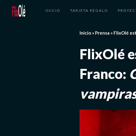
INICIO
TARJETA REGALO
PROYEC
Inicio
»
Prensa
»
FlixOlé es
FlixOlé e
Franco:
G
vampira