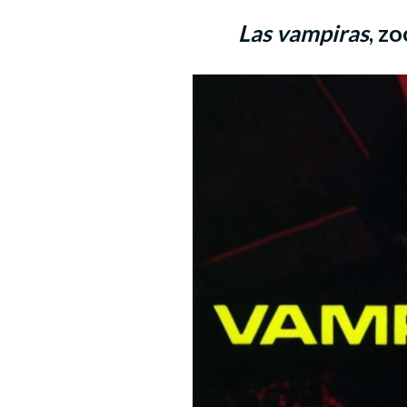
Las vampiras
, z