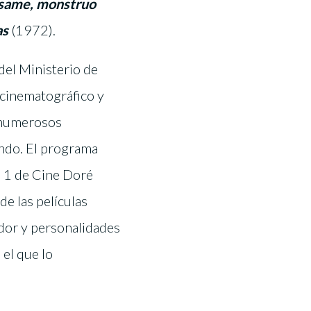
same, monstruo
as
(1972).
del Ministerio de
 cinematográfico y
 numerosos
undo. El programa
a 1 de Cine Doré
de las películas
ador y personalidades
 el que lo