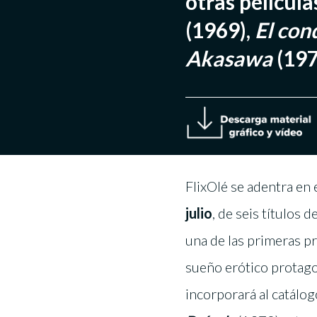
otras película
(1969),
El con
Akasawa
(197
FlixOlé se adentra en 
julio
, de seis títulos 
una de las primeras pr
sueño erótico protago
incorporará al catálog