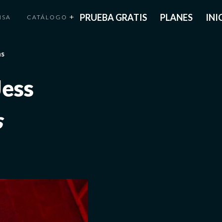
PRUEBA GRATIS
PLANES
INI
NSA
CATÁLOGO
as
Jess
s