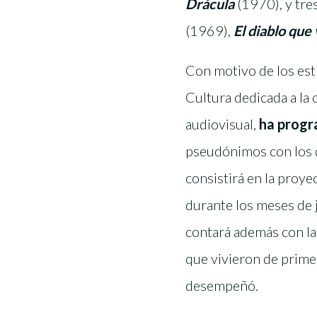
Drácula
(1970), y tre
(1969),
El diablo que
Con motivo de los es
Cultura dedicada a la 
audiovisual,
ha progr
pseudónimos con los q
consistirá en la proye
durante los meses de j
contará además con la 
que vivieron de primer
desempeñó.