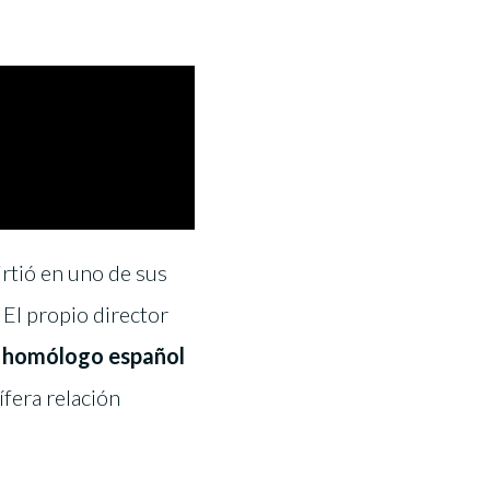
irtió en uno de sus
 El propio director
u homólogo español
ífera relación