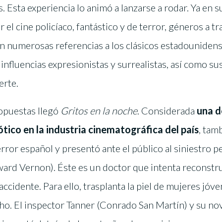
. Esta experiencia lo animó a lanzarse a rodar. Ya en s
el cine policíaco, fantástico y de terror, géneros a tr
con numerosas referencias a los clásicos estadouniden
 influencias expresionistas y surrealistas, así como s
erte.
ropuestas llegó
Gritos en la noche
. Considerada
una d
ótico en la industria cinematográfica del país
, tam
ror español y presentó ante el público al siniestro p
ard Vernon). Éste es un doctor que intenta reconstrui
accidente. Para ello, trasplanta la piel de mujeres jóv
o. El inspector Tanner (Conrado San Martín) y su nov