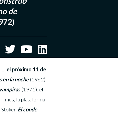
onstruo
no de
972)
no,
el próximo 11 de
s en la noche
(1962),
 vampiras
(1971), el
ilmes, la plataforma
m Stoker,
El conde