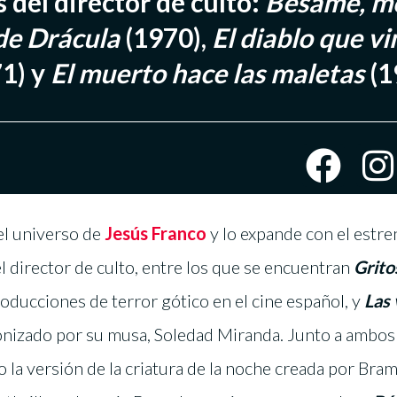
s del director de culto:
Bésame, m
de Drácula
(1970),
El diablo que vi
1) y
El muerto hace las maletas
(1
el universo de
Jesús Franco
y lo expande con el estre
del director de culto, entre los que se encuentran
Grito
oducciones de terror gótico en el cine español, y
Las
nizado por su musa, Soledad Miranda. Junto a ambos f
o la versión de la criatura de la noche creada por Bra