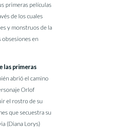
us primeras películas
avés de los cuales
ses y monstruos de la
us obsesiones en
e las primeras
bién abrió el camino
ersonaje Orlof
r el rostro de su
enes que secuestra su
ia (Diana Lorys)