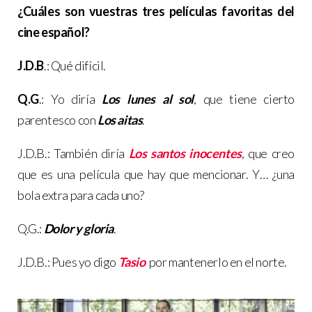
¿Cuáles son vuestras tres películas favoritas del
cine español?
J.D.B
.: Qué difícil.
Q.G
.: Yo diría
Los lunes al sol
, que tiene cierto
parentesco con
Los aitas
.
J.D.B.: También diría
Los santos inocentes
, que creo
que es una película que hay que mencionar. Y… ¿una
bola extra para cada uno?
Q.G.:
Dolor y gloria
.
J.D.B.: Pues yo digo
Tasio
por mantenerlo en el norte.