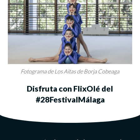
Fotograma de Los Aitas de Borja Cobeaga
Disfruta con FlixOlé del
#28FestivalMálaga