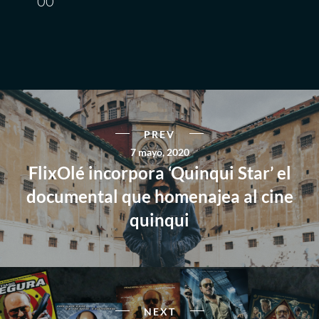
00
PREV
7 mayo, 2020
FlixOlé incorpora ‘Quinqui Star’ el
documental que homenajea al cine
quinqui
NEXT