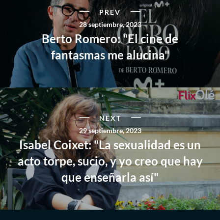
PREV
28 septiembre, 2023
Berto Romero: "El cine de
fantasmas me alucina"
NEXT
29 septiembre, 2023
Isabel Coixet: "La sexualidad es un
acto torpe, sucio, y yo creo que hay
que enseñarla así"