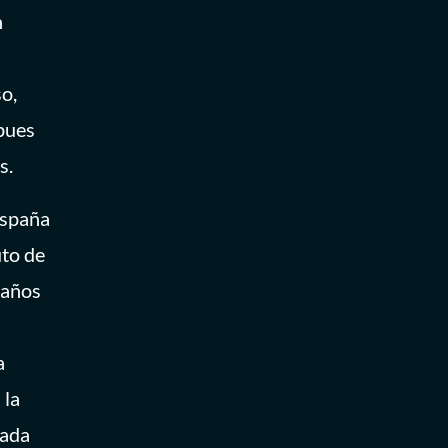
n
o,
 pues
s.
España
uto de
 años
a
 la
nada