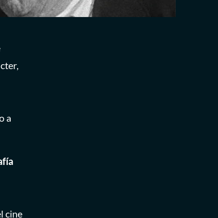
e
cter,
o a
afía
l cine