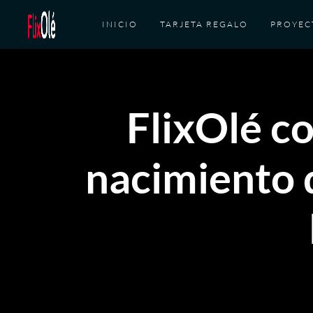
INICIO
TARJETA REGALO
PROYEC
FlixOlé c
nacimiento 