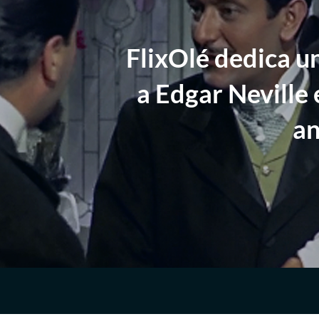
FlixOlé dedica u
a Edgar Neville 
an