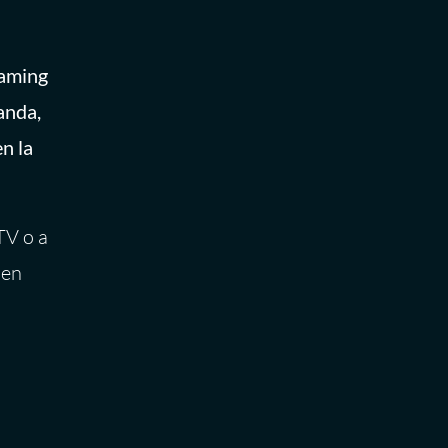
eaming
anda,
n la
TV o a
 en