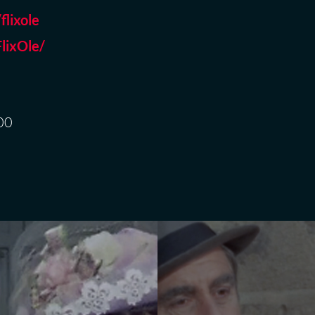
lixole
lixOle/
00