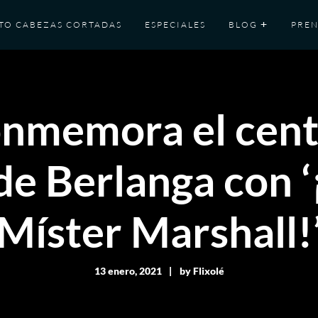
TO CABEZAS CORTADAS
ESPECIALES
BLOG
PREN
onmemora el cent
de Berlanga con ‘
Míster Marshall!
13 enero, 2021
by
Flixolé