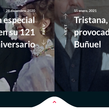
28 diciembre, 2020
15 enero, 2021
n especial
Tristana,
NEXT
PREV
en su 121
provocad
iversario
Buñuel