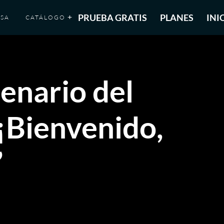
PRUEBA GRATIS
PLANES
INI
SA
CATÁLOGO
enario del
¡Bienvenido,
’