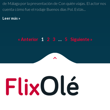
de Málaga por la presentación de Con quién viajas. El actor nos
cuenta cómo fue el rodaje Buenos días Pol. Estás
Leer más »
« Anterior
1
2
3
…
5
Siguiente »