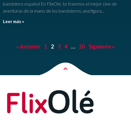
bandolero español En FlixOlé, te traemos el mejor cine de
aventuras de la mano de los bandoleros, una figura
Leer más »
« Anterior
1
2
3
4
…
20
Siguiente »