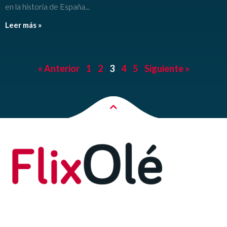
en la historia de España
Leer más »
« Anterior
1
2
3
4
5
Siguiente »